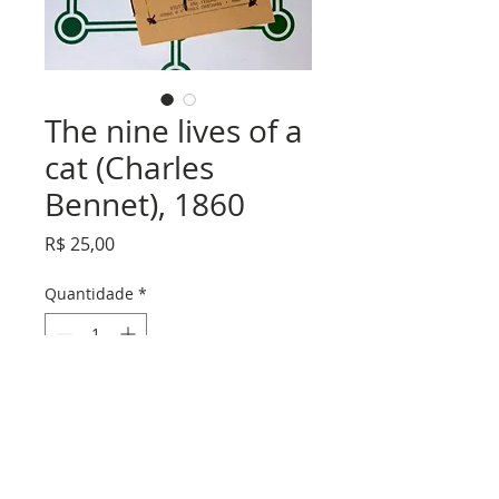
The nine lives of a
cat (Charles
Bennet), 1860
Preço
R$ 25,00
Quantidade
*
Adicionar ao carrinho
The nive lives of a cat (Charles Bennet),
1860 -