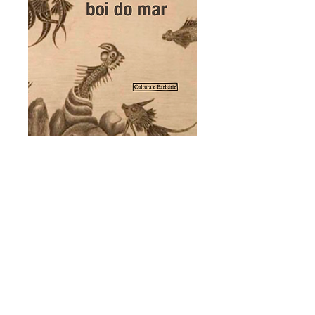
Prelúdio do boi do
mar
Preço
R$ 48,00
Esgotado