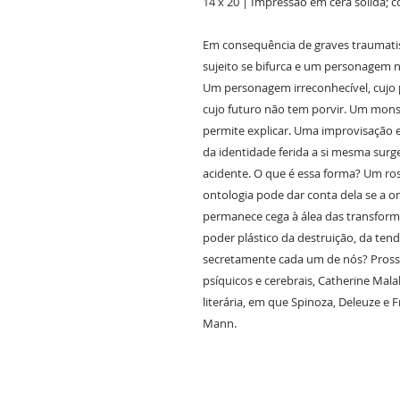
14 x 20 | Impressão em cera sólida;
Em consequência de graves traumatis
sujeito se bifurca e um personagem 
Um personagem irreconhecível, cuj
cujo futuro não tem porvir. Um mon
permite explicar. Uma improvisação e
da identidade ferida a si mesma surg
acidente. O que é essa forma? Um ros
ontologia pode dar conta dela se a o
permanece cega à álea das transforma
poder plástico da destruição, da ten
secretamente cada um de nós? Pross
psíquicos e cerebrais, Catherine Mal
literária, em que Spinoza, Deleuze 
Mann.