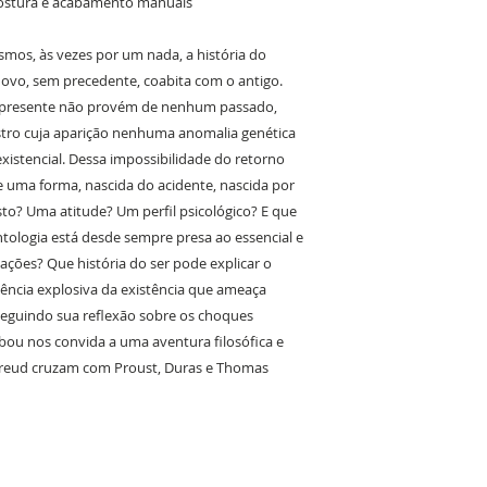
 costura e acabamento manuais
mos, às vezes por um nada, a história do
novo, sem precedente, coabita com o antigo.
o presente não provém de nenhum passado,
stro cuja aparição nenhuma anomalia genética
xistencial. Dessa impossibilidade do retorno
e uma forma, nascida do acidente, nascida por
to? Uma atitude? Um perfil psicológico? E que
ntologia está desde sempre presa ao essencial e
ções? Que história do ser pode explicar o
dência explosiva da existência que ameaça
eguindo sua reflexão sobre os choques
abou nos convida a uma aventura filosófica e
e Freud cruzam com Proust, Duras e Thomas