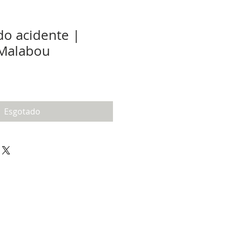
do acidente |
 Malabou
Esgotado