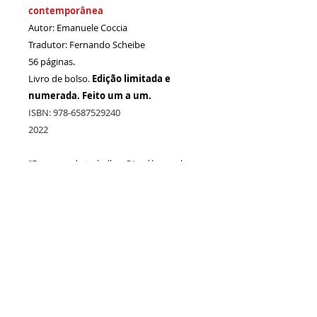
contemporânea
Autor: Emanuele Coccia
Tradutor: Fernando Scheibe
56 páginas.
Livro de bolso.
Edição limitada e
numerada. Feito um a um.
ISBN: 978-6587529240
2022
"Dez anos de trabalho. Oito óleos sobre
tela. Uma quinzena de desenhos. Várias
aquarelas. Quase trinta obras. A
questão do semeador ocupou
longamente o espírito e a imaginação de
Vincent van Gogh."
"Cada paisagem já é uma pintura, uma
instalação efêmera, artificial,
provisoriamente construída pela
semeadura de seus habitantes não