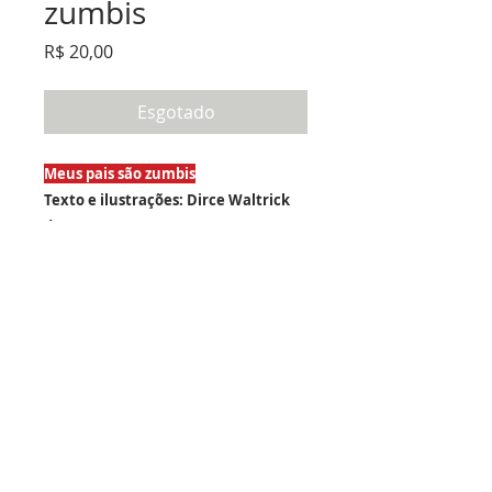
zumbis
Preço
R$ 20,00
Esgotado
Meus pais são zumbis
Texto e ilustrações: Dirce Waltrick
do Amarante
"Mas quem diria que as próprias
crianças são felizes? A felicidade da
criança só existe na memória
transfigurada do adulto". Otto Maria
Carpeaux