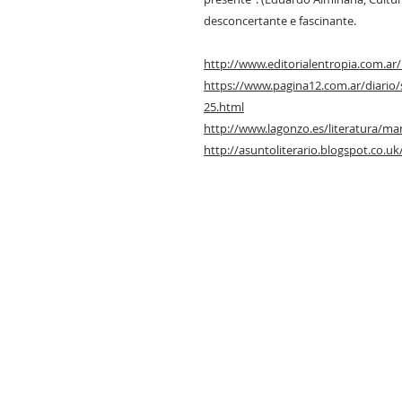
desconcertante e fascinante.
http://www.editorialentropia.com.a
https://www.pagina12.com.ar/diario
25.html
http://www.lagonzo.es/literatura/man
http://asuntoliterario.blogspot.co.u