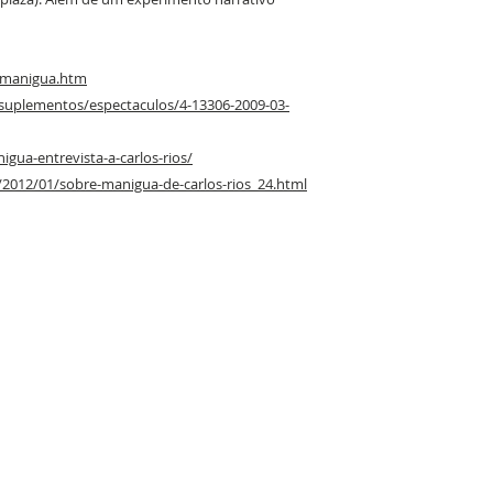
r/manigua.htm
/suplementos/espectaculos/4-13306-2009-03-
igua-entrevista-a-carlos-rios/
k/2012/01/sobre-manigua-de-carlos-rios_24.html