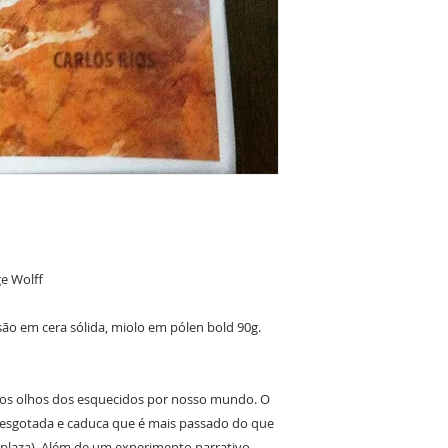
ge Wolff
o em cera sólida, miolo em pólen bold 90g.
los olhos dos esquecidos por nosso mundo. O
esgotada e caduca que é mais passado do que
rplaza). Além de um experimento narrativo