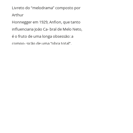
Livreto do “melodrama” composto por
Arthur
Honnegger em 1929, Anfion, que tanto
influenciaria João Ca- bral de Melo Neto,
é o fruto de uma longa obsessão: a
compo- sição de uma “obra total”.
Modificando o mito grego, Valéry põe
em cena uma personificação da Morte
(ou do Amor). O drama lírico foi levado
ao palco em 1931 pela companhia de
dança de Ida Rubinstein, com
coreografia de Léonide Massine e
figurinos de Aleksandr Benois. O projeto
gráfico do livro, com pinturas de Egon
Schiele, acentua o caráter lírico-dramá-
tico do texto.
36p., 12x21cm.